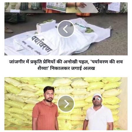
जांजगीर
में
प्रकृति
प्रेमियों
की
अनोखी
पहल,
‘पर्यावरण
की
शव
जांजगीर में प्रकृति प्रेमियों की अनोखी पहल, ‘पर्यावरण की शव
शैय्या’
शैय्या’ निकालकर जगाई अलख
निकालकर
जगाई
कृषि
अलख
विभाग
की
एक
और
बड़ी
कार्यवाही,
3943
बोरी