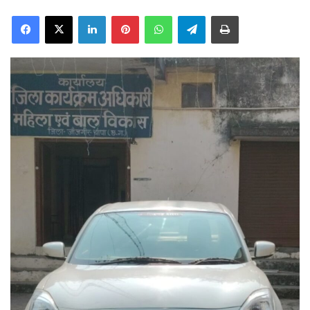
Facebook
X
LinkedIn
Pinterest
WhatsApp
Telegram
Print