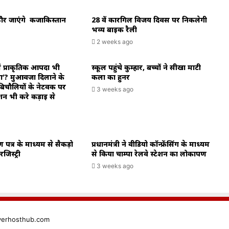
राठौर जाएंगे कजाकिस्तान
28 वें कारगिल विजय दिवस पर निकलेगी
भव्य बाइक रैली
2 weeks ago
ें प्राकृतिक आपदा भी
स्कूल पहुंचे कुम्हार, बच्चों ने सीखा माटी
ा’? मुआवजा दिलाने के
कला का हुनर
िचौलियों के नेटवर्क पर
3 weeks ago
शन भी करे कड़ाई से
ाण पत्र के माध्यम से सैकड़ो
प्रधानमंत्री ने वीडियो कॉन्फ्रेंसिंग के माध्यम
िस्ट्री
से किया चाम्पा रेलवे स्टेशन का लोकार्पण
3 weeks ago
verhosthub.com