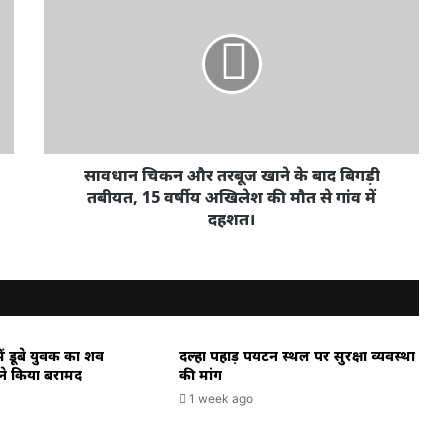
चिकन
और
तरबूज
खाने
के
बाद
बिगड़ी
तबीयत,
15
सावधान चिकन और तरबूज खाने के बाद बिगड़ी
वर्षीय
तबीयत, 15 वर्षीय अखिलेश की मौत से गांव में
अखिलेश
दहशत।
की
मौत
से
गांव
में
दहशत।
ें डूबे युवक का शव
दल्हा पहाड़ पर्यटन स्थल पर सुरक्षा व्यवस्था
े किया बरामद
की मांग
1 week ago