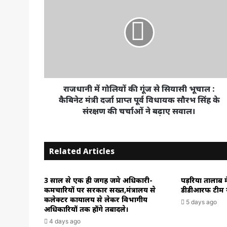
में
गोलियों
की
गूंज
से
सियासी
भूचाल
:
कैबिनेट
राजधानी में गोलियों की गूंज से सियासी भूचाल :
मंत्री
कैबिनेट मंत्री दर्जा प्राप्त पूर्व विधायक सौरभ सिंह के
दर्जा
संरक्षण की चर्चाओं ने बढ़ाए सवाल।
प्राप्त
पूर्व
विधायक
Related Articles
सौरभ
सिंह
के
3 साल से एक ही जगह जमे अधिकारी-
पड़रिया तालाब म
संरक्षण
कर्मचारियों पर सरकार सख्त,मंत्रालय से
डीडीआरफ टीम न
की
कलेक्टर कार्यालय से लेकर विभागीय
5 days ago
चर्चाओं
अधिकारियों तक होंगे तबादले।
ने
4 days ago
बढ़ाए