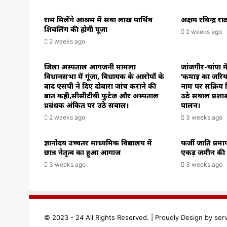
सवाल।
राम मिलेंगे आश्रम में सवा लाख पार्थिव
अक्षय रविन्द्र 
शिवलिंग की होगी पूजा
2 weeks ago
2 weeks ago
जिला अस्पताल आगजनी मामला
जांजगीर-चांपा म
विधानसभा में गूंजा, विधायक के आरोपों के
‘कमाई का जरिय
बाद एसपी ने दिए दोबारा जांच कराने की
नाम पर सक्रिय ब
बात कही,सीसीटीवी फुटेज और अस्पताल
उठे सवाल प्रशा
प्रबंधक अंकित पर उठे सवाल।
पालन।
2 weeks ago
3 weeks ago
ज्ञानोदय उच्चतर माध्यमिक विद्यालय में
फर्जी जाति प्रम
छात्र नेतृत्व का हुआ आगाज
एकड़ जमीन की रज
3 weeks ago
3 weeks ago
© 2023 - 24 All Rights Reserved. |
Proudly
Design by
ser