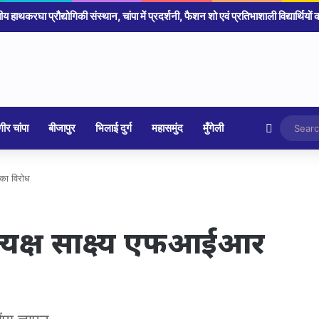
 चंडी मंदिर चोरी का खुलासा, पुलिस ने किया 4 आरोपी गिरफ्तार आज होगा खुलासा
Random 
ीर चांपा
बीजापुर
भिलाई दुर्ग
महासमुंद
मुँगेली
े का विरोध
्रत्यक्ष साक्ष्य एफआईआर