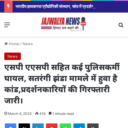
भारतीय हाथकरघा प्रौद्योगिकी संस्थान, चांपा में प्रदर्शनी, फैशन शो एवं प्रतिभाशाली विद्यार्थियों का हुआ सम्मान,सरकार ने योजना को रोजगार उन्मूलन बना युवाओ और बेरोजगार के बड़ा अवसर:श्रीमती मंजुषा पाटले
Menu
Se
Home
/
News
News
एसपी एएसपी सहित कई पुलिसकर्मी
घायल, सतरंगी झंडा मामले में हुवा है
कांड,प्रदर्शनकारियों की गिरफ्तारी
जारी।
March 4, 2023
416
1 minute read
Facebook
X
LinkedIn
Pinterest
WhatsApp
Telegram
Print