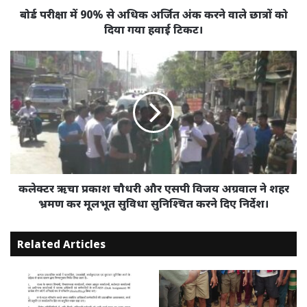
वाले
बोर्ड परीक्षा में 90% से अधिक अर्जित अंक करने वाले छात्रों को
छात्रों
दिया गया हवाई टिकट।
को
दिया
कलेक्टर
गया
ऋचा
हवाई
प्रकाश
टिकट।
चौधरी
और
एसपी
विजय
अग्रवाल
ने
शहर
कलेक्टर ऋचा प्रकाश चौधरी और एसपी विजय अग्रवाल ने शहर
भ्रमण
भ्रमण कर मूलभूत सुविधा सुनिश्चित करने दिए निर्देश।
कर
मूलभूत
Related Articles
सुविधा
सुनिश्चित
करने
दिए
निर्देश।